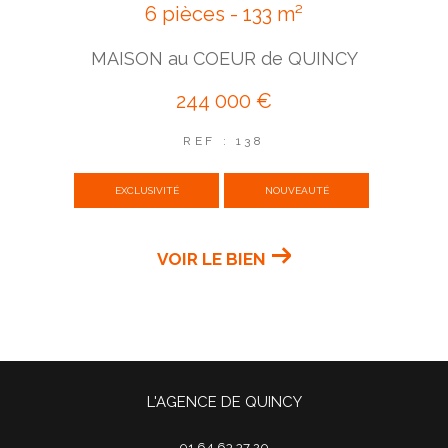
6 pièces - 133 m²
MAISON au COEUR de QUINCY
244 000 €
REF : 138
EXCLUSIVITÉ
NOUVEAUTÉ
VOIR LE BIEN
L'AGENCE DE QUINCY
01 64 63 37 20