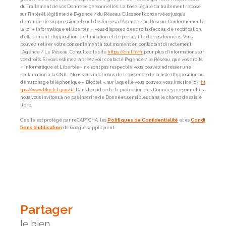
du Traitement de vos Données personnelles. La base légale du traitement repose
sur l'intérêt légitime de l'Agence / du Réseau. Elles sont conservées jusqu'à
demande de suppression et sont destinées à l'Agence / au Réseau. Conformément à
la loi « informatique et libertés », vous disposez des droits d’accès, de rectification,
d’effacement, d’opposition, de limitation et de portabilité de vos données. Vous
pouvez retirer votre consentement à tout moment en contactant directement
l’Agence / Le Réseau. Consultez le site
https://cnil.fr/fr
pour plus d’informations sur
vos droits. Si vous estimez, après avoir contacté l'Agence / le Réseau, que vos droits
« Informatique et Libertés » ne sont pas respectés, vous pouvez adresser une
réclamation à la CNIL. Nous vous informons de l’existence de la liste d'opposition au
démarchage téléphonique « Bloctel », sur laquelle vous pouvez vous inscrire ici :
ht
tps://www.bloctel.gouv.fr
. Dans le cadre de la protection des Données personnelles,
nous vous invitons à ne pas inscrire de Données sensibles dans le champ de saisie
libre.
Ce site est protégé par reCAPTCHA, les
Politiques de Confidentialité
et es
Condi
tions d'utilisation
de Google s'appliquent.
partager
le bien