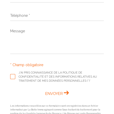
*
Téléphone
*
Message
*
* Champ obligatoire
J'AI PRIS CONNAISSANCE DE LA POLITIQUE DE
CONFIDENTIALITÉ ET DES INFORMATIONS RELATIVES AU
TRAITEMENT DE MES DONNÉES PERSONNELLES (*)*
ENVOYER
Les informations recueillies sur ce formulaire sont enregistrées dans un fichier
informatisé par La Boite Immo agissant comme Sous-traitant du traitement pour la
gestion de la clientèle/prospects de l'Agence / du Réseau qui reste Responsable