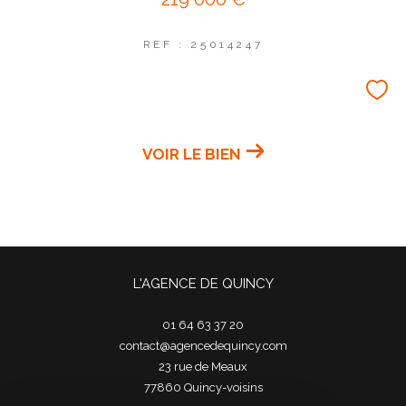
REF : 25014247
VOIR LE BIEN
L'AGENCE DE QUINCY
01 64 63 37 20
contact@agencedequincy.com
23 rue de Meaux
77860
quincy-voisins