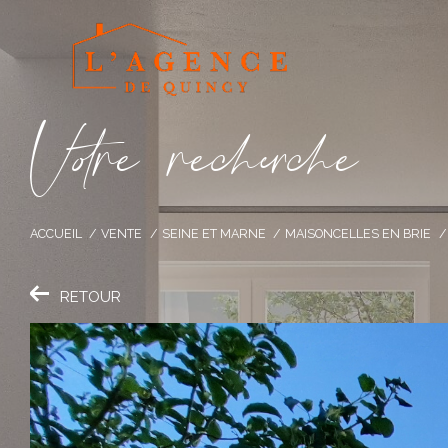
V
o
r
e
r
e
c
e
c
e
ACCUEIL
VENTE
SEINE ET MARNE
MAISONCELLES EN BRIE
RETOUR