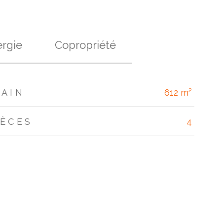
rgie
Copropriété
RAIN
612 m²
IÈCES
4