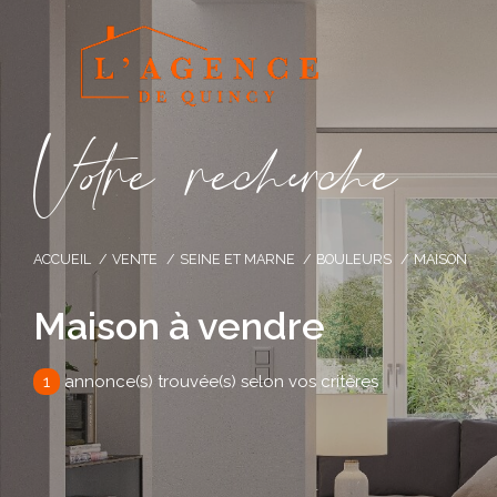
V
o
r
e
r
e
c
e
c
e
ACCUEIL
VENTE
SEINE ET MARNE
BOULEURS
MAISON
Maison à vendre
1
annonce(s) trouvée(s) selon vos critères