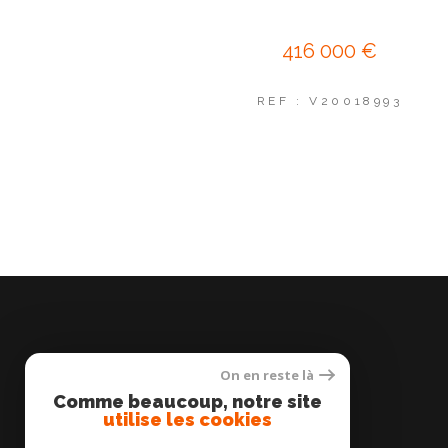
416 000 €
REF : V20018993
On en reste là
L'AGENCE DE QUINCY
Comme beaucoup, notre site
utilise les cookies
01 64 63 37 20
contact@agencedequincy.com